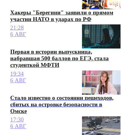
Хакеры "Берегини" заявили о прямом
участии НАТО в ударах по РФ
21:28
6 АВГ
Первая в истории выпускница,
набравшая 500 баллов по ЕГЭ, стала
студенткой МФТИ
19:34
6 АВГ
Стало известно о состоянии пешеходов,
сбитых на островке безопасности в
Омске
17:30
6 АВГ