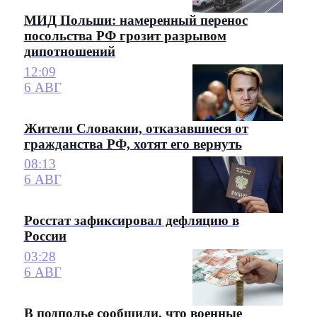
МИД Польши: намеренный перенос
посольства РФ грозит разрывом
дипотношений
12:09
6 АВГ
Жители Словакии, отказавшиеся от
гражданства РФ, хотят его вернуть
08:13
6 АВГ
Росстат зафиксировал дефляцию в
России
03:28
6 АВГ
В подполье сообщили, что военные