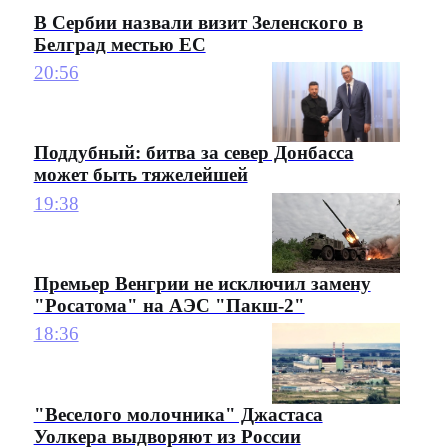
В Сербии назвали визит Зеленского в
Белград местью ЕС
20:56
Поддубный: битва за север Донбасса
может быть тяжелейшей
19:38
Премьер Венгрии не исключил замену
"Росатома" на АЭС "Пакш-2"
18:36
"Веселого молочника" Джастаса
Уолкера выдворяют из России