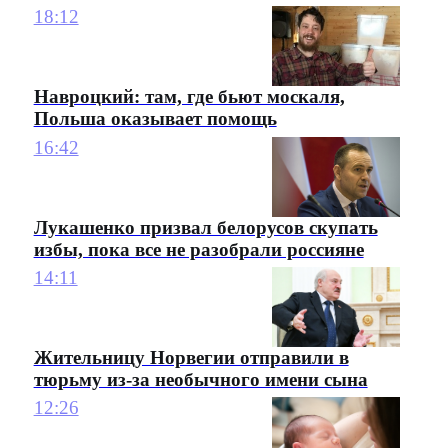
18:12
Навроцкий: там, где бьют москаля,
Польша оказывает помощь
16:42
Лукашенко призвал белорусов скупать
избы, пока все не разобрали россияне
14:11
Жительницу Норвегии отправили в
тюрьму из-за необычного имени сына
12:26