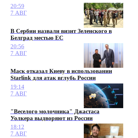
20:59
7 АВГ
В Сербии назвали визит Зеленского в
Белград местью ЕС
20:56
7 АВГ
Маск отказал Киеву в использовании
Starlink для атак вглубь России
19:14
7 АВГ
"Веселого молочника" Джастаса
Уолкера выдворяют из России
18:12
7 АВГ