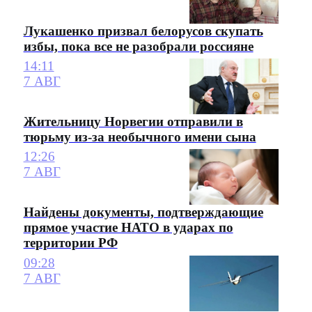
Лукашенко призвал белорусов скупать
избы, пока все не разобрали россияне
14:11
7 АВГ
Жительницу Норвегии отправили в
тюрьму из-за необычного имени сына
12:26
7 АВГ
Найдены документы, подтверждающие
прямое участие НАТО в ударах по
территории РФ
09:28
7 АВГ