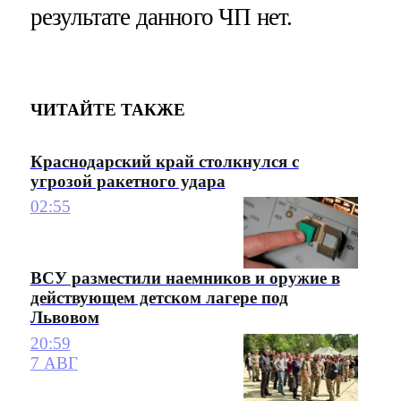
результате данного ЧП нет.
ЧИТАЙТЕ ТАКЖЕ
Краснодарский край столкнулся с
угрозой ракетного удара
02:55
ВСУ разместили наемников и оружие в
действующем детском лагере под
Львовом
20:59
7 АВГ