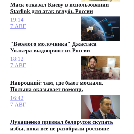
Маск отказал Киеву в использовании
Starlink для атак вглубь России
19:14
7 АВГ
"Веселого молочника" Джастаса
Уолкера выдворяют из России
18:12
7 АВГ
Навроцкий: там, где бьют москаля,
Польша оказывает помощь
16:42
7 АВГ
Лукашенко призвал белорусов скупать
избы, пока все не разобрали россияне