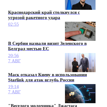
Краснодарский край столкнулся с
угрозой ракетного удара
02:55
В Сербии назвали визит Зеленского в
Белград местью ЕС
20:56
7 АВГ
Маск отказал Киеву в использовании
Starlink для атак вглубь России
19:14
7 АВГ
"Веселого молочника" Джастаса