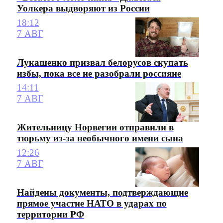
Уолкера выдворяют из России
18:12
7 АВГ
Лукашенко призвал белорусов скупать
избы, пока все не разобрали россияне
14:11
7 АВГ
Жительницу Норвегии отправили в
тюрьму из-за необычного имени сына
12:26
7 АВГ
Найдены документы, подтверждающие
прямое участие НАТО в ударах по
территории РФ