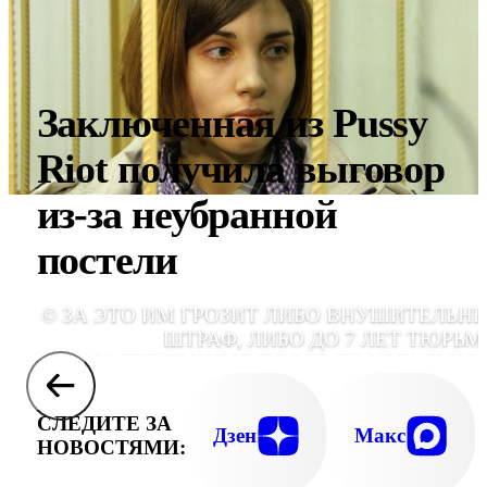
Заключенная из Pussy
Riot получила выговор
из-за неубранной
постели
© ЗА ЭТО ИМ ГРОЗИТ ЛИБО ВНУШИТЕЛЬН
ШТРАФ, ЛИБО ДО 7 ЛЕТ ТЮРЬМ
ЗАДЕРЖАННЫЕ ПОСЛЕ СКАНДАЛЬНО
ВЫСТУПЛЕНИЯ В ХРАМЕ ХРИС
СПАСИТЕЛЯ ОТ МУЗЫКИ ОТРЕКЛИСЬ, НО 
СЛЕДИТЕ ЗА
РАСКАЯЛИСЬ. РАЗНОЦВЕТНЫЕ ВЯЗАН
Дзен
Макс
НОВОСТЯМИ:
МАСКИ, УТВЕРЖДАЮТ ЮНЫЕ ДЕВУШК
ПРЯТАЛИ НЕ ИХ ЛИЦА., ТА