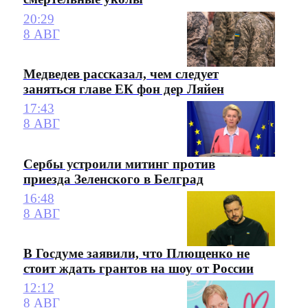
20:29
8 АВГ
Медведев рассказал, чем следует
заняться главе ЕК фон дер Ляйен
17:43
8 АВГ
Сербы устроили митинг против
приезда Зеленского в Белград
16:48
8 АВГ
В Госдуме заявили, что Плющенко не
стоит ждать грантов на шоу от России
12:12
8 АВГ