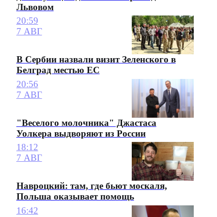
Львовом
20:59
7 АВГ
В Сербии назвали визит Зеленского в
Белград местью ЕС
20:56
7 АВГ
"Веселого молочника" Джастаса
Уолкера выдворяют из России
18:12
7 АВГ
Навроцкий: там, где бьют москаля,
Польша оказывает помощь
16:42