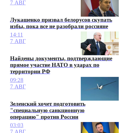
7 АВГ
Лукашенко призвал белорусов скупать
избы, пока все не разобрали россияне
14:11
7 АВГ
Найдены документы, подтверждающие
прямое участие НАТО в ударах по
территории РФ
09:28
7 АВГ
Зеленский хочет подготовить
"специальную санкционную
операцию" против России
03:03
7 АВГ