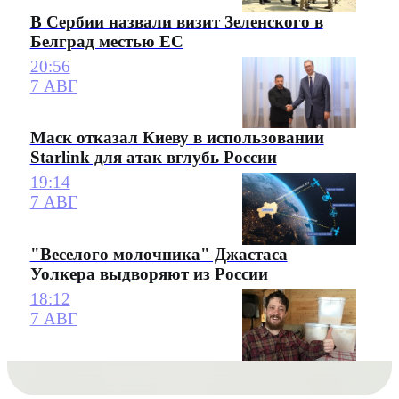
В Сербии назвали визит Зеленского в
Белград местью ЕС
20:56
7 АВГ
Маск отказал Киеву в использовании
Starlink для атак вглубь России
19:14
7 АВГ
"Веселого молочника" Джастаса
Уолкера выдворяют из России
18:12
7 АВГ