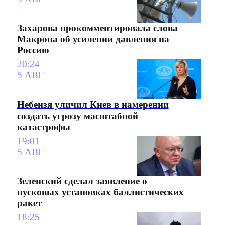
Захарова прокомментировала слова
Макрона об усилении давления на
Россию
20:24
5 АВГ
Небензя уличил Киев в намерении
создать угрозу масштабной
катастрофы
19:01
5 АВГ
Зеленский сделал заявление о
пусковых установках баллистических
ракет
18:25