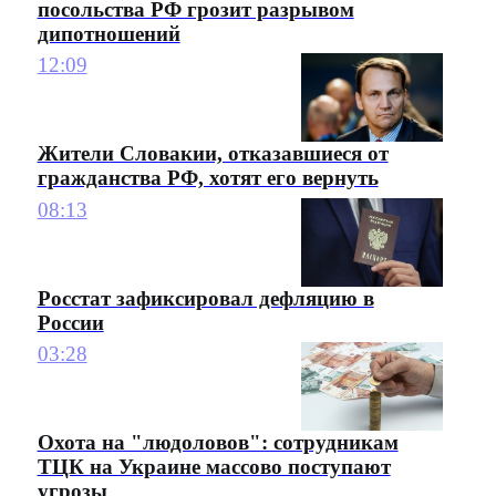
посольства РФ грозит разрывом
дипотношений
12:09
Жители Словакии, отказавшиеся от
гражданства РФ, хотят его вернуть
08:13
Росстат зафиксировал дефляцию в
России
03:28
Охота на "людоловов": сотрудникам
ТЦК на Украине массово поступают
угрозы