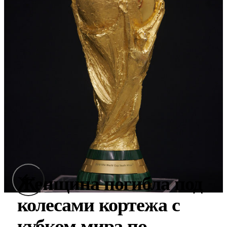
Женщина погибла под
колесами кортежа с
кубком мира по