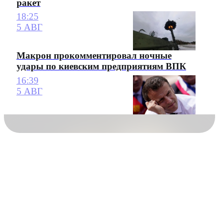
ракет
18:25
5 АВГ
Макрон прокомментировал ночные
удары по киевским предприятиям ВПК
16:39
5 АВГ