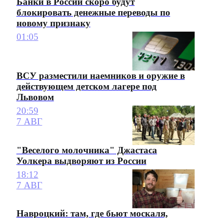
Банки в России скоро будут
блокировать денежные переводы по
новому признаку
01:05
ВСУ разместили наемников и оружие в
действующем детском лагере под
Львовом
20:59
7 АВГ
"Веселого молочника" Джастаса
Уолкера выдворяют из России
18:12
7 АВГ
Навроцкий: там, где бьют москаля,