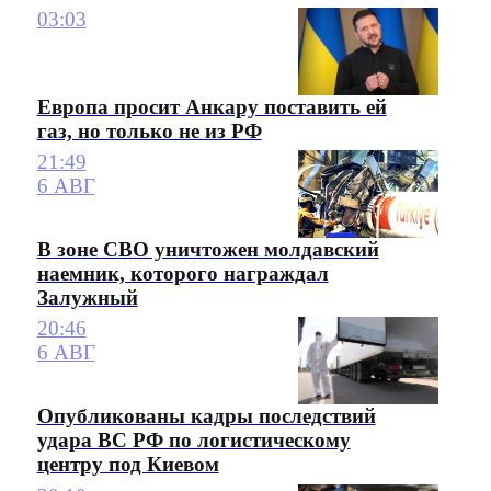
03:03
Европа просит Анкару поставить ей
газ, но только не из РФ
21:49
6 АВГ
В зоне СВО уничтожен молдавский
наемник, которого награждал
Залужный
20:46
6 АВГ
Опубликованы кадры последствий
удара ВС РФ по логистическому
центру под Киевом