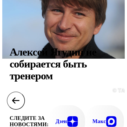
Алексей Ягудин не
собирается быть
тренером
© ТА
СЛЕДИТЕ ЗА
Дзен
Макс
НОВОСТЯМИ: