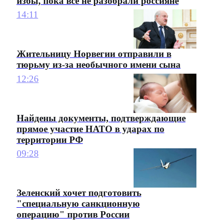
избы, пока все не разобрали россияне
14:11
Жительницу Норвегии отправили в
тюрьму из-за необычного имени сына
12:26
Найдены документы, подтверждающие
прямое участие НАТО в ударах по
территории РФ
09:28
Зеленский хочет подготовить
"специальную санкционную
операцию" против России