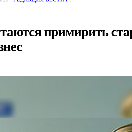
ытаются примирить ста
знес