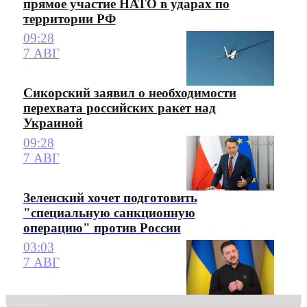
прямое участие НАТО в ударах по
территории РФ
09:28
7 АВГ
Сикорский заявил о необходимости
перехвата российских ракет над
Украиной
09:28
7 АВГ
Зеленский хочет подготовить
"специальную санкционную
операцию" против России
03:03
7 АВГ