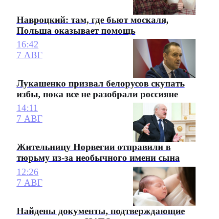
Навроцкий: там, где бьют москаля,
Польша оказывает помощь
16:42
7 АВГ
Лукашенко призвал белорусов скупать
избы, пока все не разобрали россияне
14:11
7 АВГ
Жительницу Норвегии отправили в
тюрьму из-за необычного имени сына
12:26
7 АВГ
Найдены документы, подтверждающие