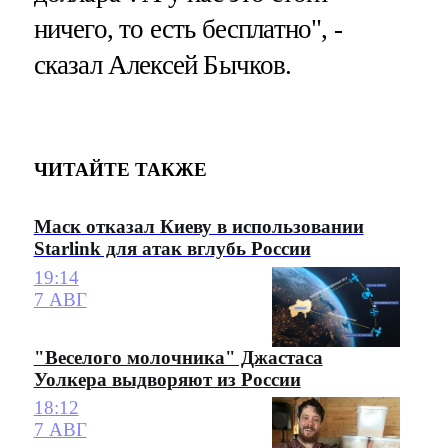
ничего, то есть бесплатно", -
сказал Алексей Бычков.
ЧИТАЙТЕ ТАКЖЕ
Маск отказал Киеву в использовании
Starlink для атак вглубь России
19:14
7 АВГ
"Веселого молочника" Джастаса
Уолкера выдворяют из России
18:12
7 АВГ