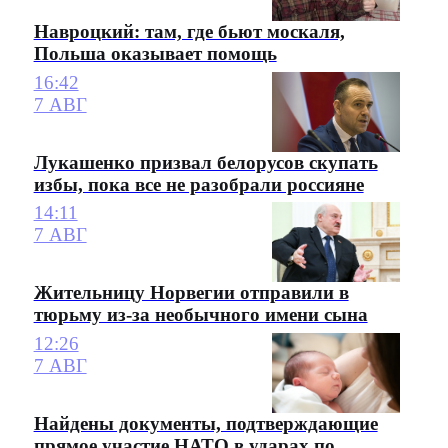
Навроцкий: там, где бьют москаля,
Польша оказывает помощь
16:42
7 АВГ
Лукашенко призвал белорусов скупать
избы, пока все не разобрали россияне
14:11
7 АВГ
Жительницу Норвегии отправили в
тюрьму из-за необычного имени сына
12:26
7 АВГ
Найдены документы, подтверждающие
прямое участие НАТО в ударах по