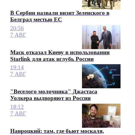
В Сербии назвали визит Зеленского в
Белград местью ЕС
20:56
7 АВГ
Маск отказал Киеву в использовании
Starlink для атак вглубь России
19:14
7 АВГ
"Веселого молочника" Джастаса
Уолкера выдворяют из России
18:12
7 АВГ
Навроцкий: там, где бьют москаля,