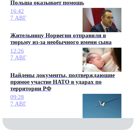
Польша оказывает помощь
16:42
7 АВГ
Жительницу Норвегии отправили в
тюрьму из-за необычного имени сына
12:26
7 АВГ
Найдены документы, подтверждающие
прямое участие НАТО в ударах по
территории РФ
09:28
7 АВГ