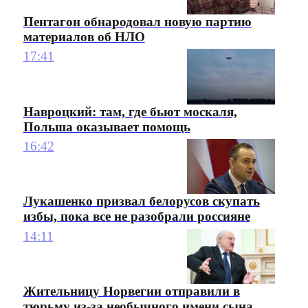
Пентагон обнародовал новую партию
материалов об НЛО
17:41
Навроцкий: там, где бьют москаля,
Польша оказывает помощь
16:42
Лукашенко призвал белорусов скупать
избы, пока все не разобрали россияне
14:11
Жительницу Норвегии отправили в
тюрьму из-за необычного имени сына