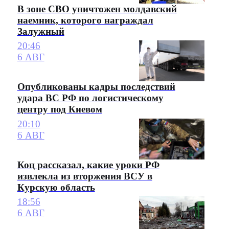
В зоне СВО уничтожен молдавский
наемник, которого награждал
Залужный
20:46
6 АВГ
Опубликованы кадры последствий
удара ВС РФ по логистическому
центру под Киевом
20:10
6 АВГ
Коц рассказал, какие уроки РФ
извлекла из вторжения ВСУ в
Курскую область
18:56
6 АВГ