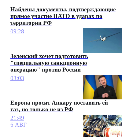
Найдены документы, подтверждающие
прямое участие НАТО в ударах по
территории РФ
09:28
Зеленский хочет подготовить
"специальную санкционную
операцию" против России
03:03
Европа просит Анкару поставить ей
газ, но только не из РФ
21:49
6 АВГ