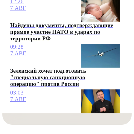
12:26
7 АВГ
Найдены документы, подтверждающие
прямое участие НАТО в ударах по
территории РФ
09:28
7 АВГ
Зеленский хочет подготовить
"специальную санкционную
операцию" против России
03:03
7 АВГ