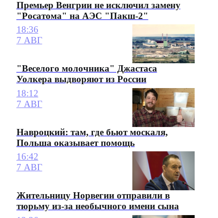
Премьер Венгрии не исключил замену
"Росатома" на АЭС "Пакш-2"
18:36
7 АВГ
"Веселого молочника" Джастаса
Уолкера выдворяют из России
18:12
7 АВГ
Навроцкий: там, где бьют москаля,
Польша оказывает помощь
16:42
7 АВГ
Жительницу Норвегии отправили в
тюрьму из-за необычного имени сына