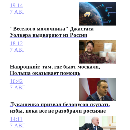
19:14
7 АВГ
"Веселого молочника" Джастаса
Уолкера выдворяют из России
18:12
7 АВГ
Навроцкий: там, где бьют москаля,
Польша оказывает помощь
16:42
7 АВГ
Лукашенко призвал белорусов скупать
избы, пока все не разобрали россияне
14:11
7 АВГ