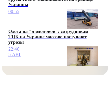
Украины
00:55
Охота на "людоловов": сотрудникам
ТЦК на Украине массово поступают
угрозы
22:46
5 АВГ