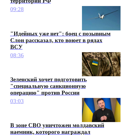
территории РФ
09:28
"Идейных уже нет": боец с позывным
Слон рассказал, кто воюет в рядах
ВСУ
08:36
Зеленский хочет подготовить
"специальную санкционную
операцию" против России
03:03
В зоне СВО уничтожен молдавский
наемник, которого награждал