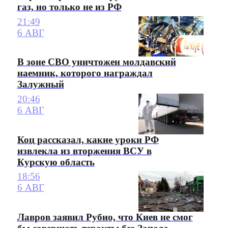
газ, но только не из РФ
21:49
6 АВГ
В зоне СВО уничтожен молдавский
наемник, которого награждал
Залужный
20:46
6 АВГ
Коц рассказал, какие уроки РФ
извлекла из вторжения ВСУ в
Курскую область
18:56
6 АВГ
Лавров заявил Рубио, что Киев не смог