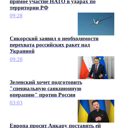
прямое участие НАТО в ударах по
территории РФ
09:28
Сикорский заявил о необходимости
перехвата российских ракет над
Украиной
09:28
Зеленский хочет подготовить
"специальную санкционную
операцию" против России
03:03
Европа просит Анкару поставить ей