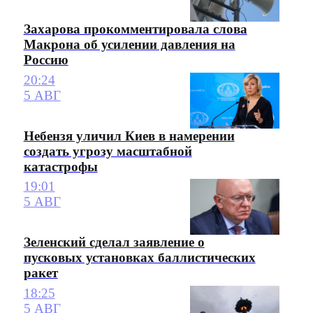
Захарова прокомментировала слова
Макрона об усилении давления на
Россию
20:24
5 АВГ
Небензя уличил Киев в намерении
создать угрозу масштабной
катастрофы
19:01
5 АВГ
Зеленский сделал заявление о
пусковых установках баллистических
ракет
18:25
5 АВГ