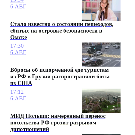
6 АВГ
Стало известно о состоянии пешеходов,
сбитых на островке безопасности в
Омске
17:30
6 АВГ
Вбросы об испорченной еде туристам
из РФ в Грузии распространяли боты
из США
17:12
6 АВГ
МИД Польши: намеренный перенос
посольства РФ грозит разрывом
дипотношений