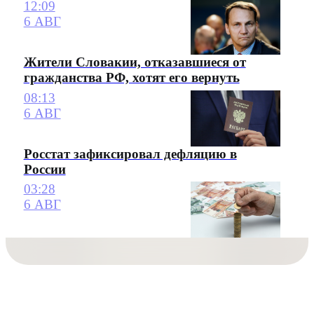
12:09
6 АВГ
Жители Словакии, отказавшиеся от
гражданства РФ, хотят его вернуть
08:13
6 АВГ
Росстат зафиксировал дефляцию в
России
03:28
6 АВГ