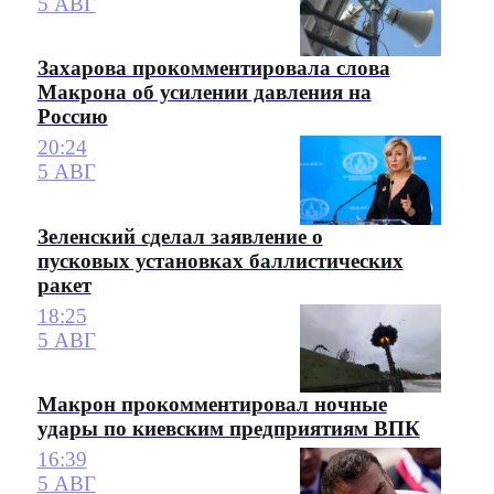
5 АВГ
Захарова прокомментировала слова
Макрона об усилении давления на
Россию
20:24
5 АВГ
Зеленский сделал заявление о
пусковых установках баллистических
ракет
18:25
5 АВГ
Макрон прокомментировал ночные
удары по киевским предприятиям ВПК
16:39
5 АВГ