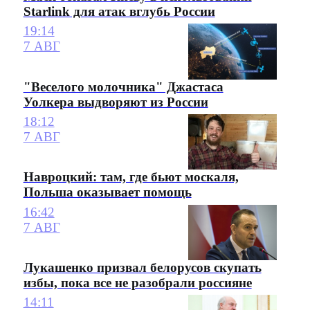
Starlink для атак вглубь России
19:14
7 АВГ
"Веселого молочника" Джастаса
Уолкера выдворяют из России
18:12
7 АВГ
Навроцкий: там, где бьют москаля,
Польша оказывает помощь
16:42
7 АВГ
Лукашенко призвал белорусов скупать
избы, пока все не разобрали россияне
14:11