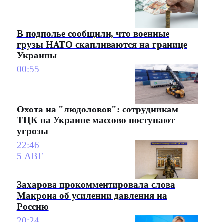
В подполье сообщили, что военные
грузы НАТО скапливаются на границе
Украины
00:55
Охота на "людоловов": сотрудникам
ТЦК на Украине массово поступают
угрозы
22:46
5 АВГ
Захарова прокомментировала слова
Макрона об усилении давления на
Россию
20:24