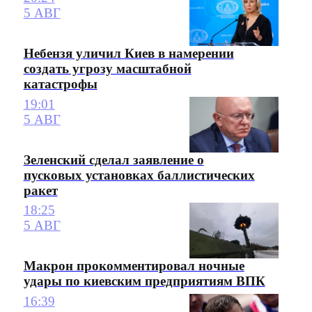
5 АВГ
Небензя уличил Киев в намерении
создать угрозу масштабной
катастрофы
19:01
5 АВГ
Зеленский сделал заявление о
пусковых установках баллистических
ракет
18:25
5 АВГ
Макрон прокомментировал ночные
удары по киевским предприятиям ВПК
16:39