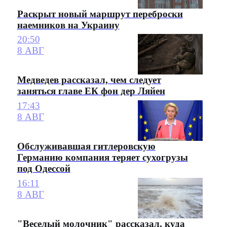
Раскрыт новый маршрут переброски
наемников на Украину
20:50
8 АВГ
Медведев рассказал, чем следует
заняться главе ЕК фон дер Ляйен
17:43
8 АВГ
Обслуживавшая гитлеровскую
Германию компания теряет сухогрузы
под Одессой
16:11
8 АВГ
"Веселый молочник" рассказал, куда