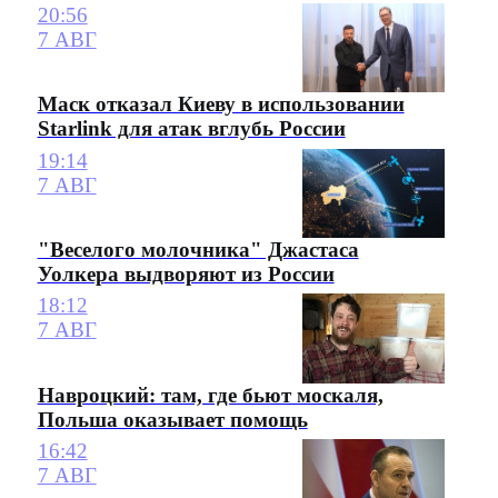
20:56
7 АВГ
Маск отказал Киеву в использовании
Starlink для атак вглубь России
19:14
7 АВГ
"Веселого молочника" Джастаса
Уолкера выдворяют из России
18:12
7 АВГ
Навроцкий: там, где бьют москаля,
Польша оказывает помощь
16:42
7 АВГ