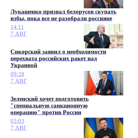
Лукашенко призвал белорусов скупать
избы, пока все не разобрали россияне
14:11
7 АВГ
Сикорский заявил о необходимости
перехвата российских ракет над
Украиной
09:28
7 АВГ
Зеленский хочет подготовить
"специальную санкционную
операцию" против России
03:03
7 АВГ