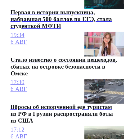
Первая в истории выпускница,
набравшая 500 баллов по ЕГЭ, стала
студенткой МФТИ
19:34
6 АВГ
Стало известно о состоянии пешеходов,
сбитых на островке безопасности в
Омске
17:30
6 АВГ
Вбросы об испорченной еде туристам
из РФ в Грузии распространяли боты
из США
17:12
6 АВГ