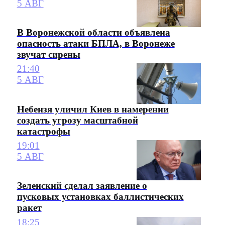
5 АВГ
В Воронежской области объявлена
опасность атаки БПЛА, в Воронеже
звучат сирены
21:40
5 АВГ
Небензя уличил Киев в намерении
создать угрозу масштабной
катастрофы
19:01
5 АВГ
Зеленский сделал заявление о
пусковых установках баллистических
ракет
18:25