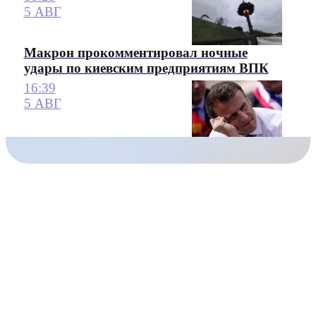
5 АВГ
Макрон прокомментировал ночные
удары по киевским предприятиям ВПК
16:39
5 АВГ