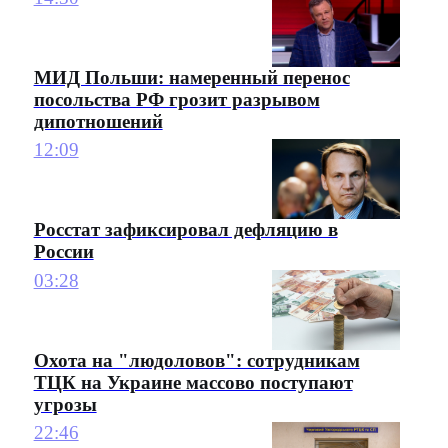
МИД Польши: намеренный перенос
посольства РФ грозит разрывом
дипотношений
12:09
Росстат зафиксировал дефляцию в
России
03:28
Охота на "людоловов": сотрудникам
ТЦК на Украине массово поступают
угрозы
22:46