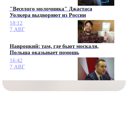
"Веселого молочника" Джастаса
Уолкера выдворяют из России
18:12
7 АВГ
Навроцкий: там, где бьют москаля,
Польша оказывает помощь
16:42
7 АВГ