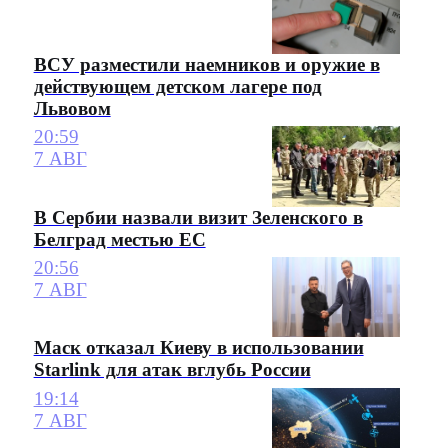
ВСУ разместили наемников и оружие в
действующем детском лагере под
Львовом
20:59
7 АВГ
В Сербии назвали визит Зеленского в
Белград местью ЕС
20:56
7 АВГ
Маск отказал Киеву в использовании
Starlink для атак вглубь России
19:14
7 АВГ