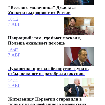
"Веселого молочника" Джастаса
Уолкера выдворяют из России
18:12
7 АВГ
Навроцкий: там, где бьют москаля,
Польша оказывает помощь
16:42
7 АВГ
Лукашенко призвал белорусов скупать
избы, пока все не разобрали россияне
14:11
7 АВГ
Жительницу Норвегии отправили в
тюрьму из-за необычного имени сына