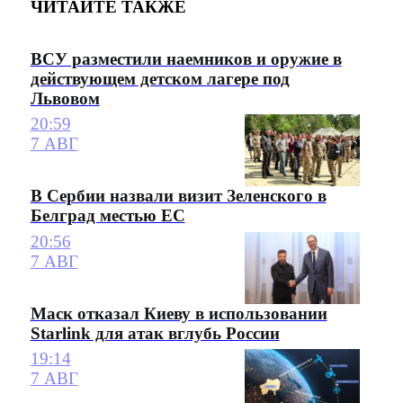
ЧИТАЙТЕ ТАКЖЕ
ВСУ разместили наемников и оружие в
действующем детском лагере под
Львовом
20:59
7 АВГ
В Сербии назвали визит Зеленского в
Белград местью ЕС
20:56
7 АВГ
Маск отказал Киеву в использовании
Starlink для атак вглубь России
19:14
7 АВГ