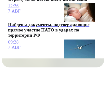
12:26
7 АВГ
Найдены документы, подтверждающие
прямое участие НАТО в ударах по
территории РФ
09:28
7 АВГ