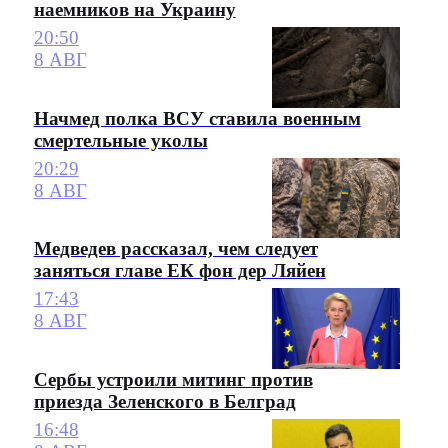
наемников на Украину
20:50
8 АВГ
Начмед полка ВСУ ставила военным
смертельные уколы
20:29
8 АВГ
Медведев рассказал, чем следует
заняться главе ЕК фон дер Ляйен
17:43
8 АВГ
Сербы устроили митинг против
приезда Зеленского в Белград
16:48