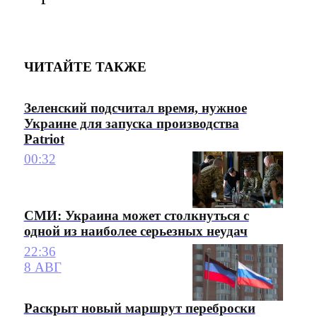
ЧИТАЙТЕ ТАКЖЕ
Зеленский подсчитал время, нужное
Украине для запуска производства
Patriot
00:32
СМИ: Украина может столкнуться с
одной из наиболее серьезных неудач
22:36
8 АВГ
Раскрыт новый маршрут переброски