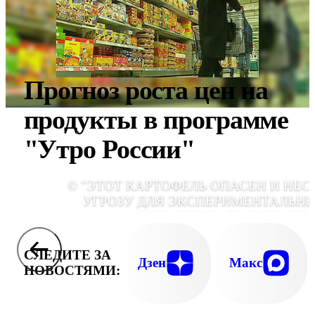
Прогноз роста цен на
продукты в программе
"Утро России"
© "ЭТОТ КАРТОФЕЛЬ ОПАСЕН И НЕС
УГРОЗУ ДЛЯ ЭКСПЕРИМЕНТАЛЬН
ЖИВОТНЫХ, ТО ЕСТЬ КРЫ
ИССЛЕДОВАНИЯ, КОТОРЫЕ ПРОВОДИЛИ
НЕЗАВИСИМЫМИ ОРГАНИЗАЦИЯМ
СЛЕДИТЕ ЗА
ПОКАЗЫВАЮТ ТЕ ЖЕ САМЫЕ ЭФФЕКТ
Дзен
Макс
НОВОСТЯМИ:
ИЗМЕНЕНИЕ КРОВИ, ПЕЧЕН
ПОДЖЕЛУДОЧНЫЕ ЖЕЛЕЗЫ", - ГОВОР
АЛЕКСАНДР БАРАНО