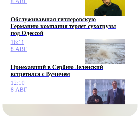
8 АВГ
Обслуживавшая гитлеровскую
Германию компания теряет сухогрузы
под Одессой
16:11
8 АВГ
Приехавший в Сербию Зеленский
встретился с Вучичем
12:10
8 АВГ