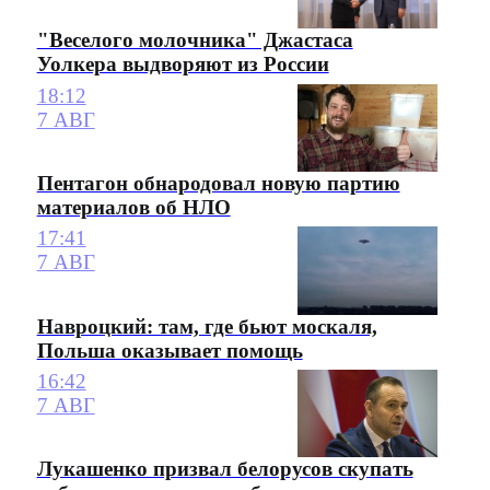
"Веселого молочника" Джастаса
Уолкера выдворяют из России
18:12
7 АВГ
Пентагон обнародовал новую партию
материалов об НЛО
17:41
7 АВГ
Навроцкий: там, где бьют москаля,
Польша оказывает помощь
16:42
7 АВГ
Лукашенко призвал белорусов скупать