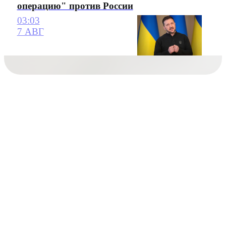
операцию" против России
03:03
7 АВГ