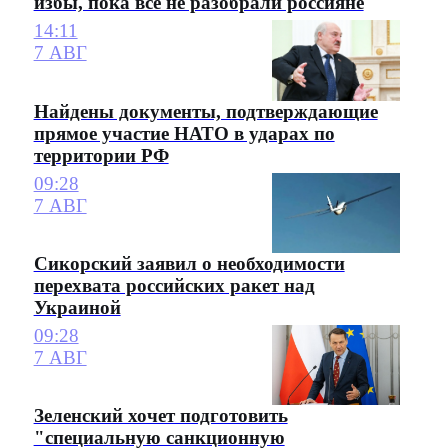
избы, пока все не разобрали россияне
14:11
7 АВГ
Найдены документы, подтверждающие
прямое участие НАТО в ударах по
территории РФ
09:28
7 АВГ
Сикорский заявил о необходимости
перехвата российских ракет над
Украиной
09:28
7 АВГ
Зеленский хочет подготовить
"специальную санкционную