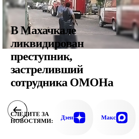
В Махачкале
ликвидирован
преступник,
застреливший
сотрудника ОМОНа
СЛЕДИТЕ ЗА
Дзен
Макс
НОВОСТЯМИ: