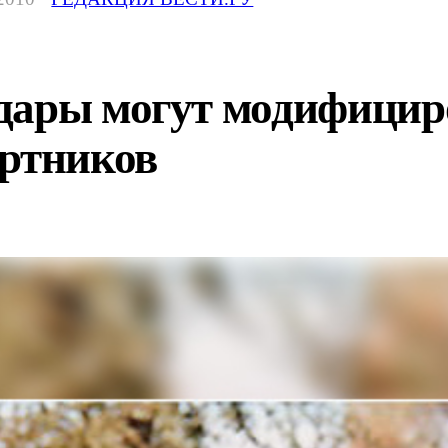
дары могут модифицир
ертников