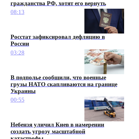
гражданства РФ, хотят его вернуть
08:13
Росстат зафиксировал дефляцию в
России
03:28
В подполье сообщили, что военные
грузы НАТО скапливаются на границе
Украины
00:55
Небензя уличил Киев в намерении
создать угрозу масштабной
катастрофы