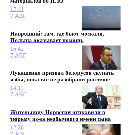
материалов об НЛО
17:41
7 АВГ
Навроцкий: там, где бьют москаля,
Польша оказывает помощь
16:42
7 АВГ
Лукашенко призвал белорусов скупать
избы, пока все не разобрали россияне
14:11
7 АВГ
Жительницу Норвегии отправили в
тюрьму из-за необычного имени сына
12:26
7 АВГ