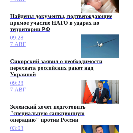
Найдены документы, подтверждающие
прямое участие НАТО в ударах по
территории РФ
09:28
7 АВГ
Сикорский заявил о необходимости
перехвата российских ракет над
Украиной
09:28
7 АВГ
Зеленский хочет подготовить
"специальную санкционную
операцию" против России
03:03