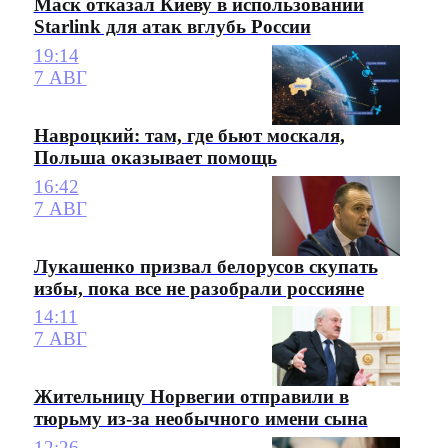
Маск отказал Киеву в использовании
Starlink для атак вглубь России
19:14
7 АВГ
Навроцкий: там, где бьют москаля,
Польша оказывает помощь
16:42
7 АВГ
Лукашенко призвал белорусов скупать
избы, пока все не разобрали россияне
14:11
7 АВГ
Жительницу Норвегии отправили в
тюрьму из-за необычного имени сына
12:26