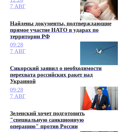
7 АВГ
Найдены документы, подтверждающие
прямое участие НАТО в ударах по
территории РФ
09:28
7 АВГ
Сикорский заявил о необходимости
перехвата российских ракет над
Украиной
09:28
7 АВГ
Зеленский хочет подготовить
"специальную санкционную
операцию" против России