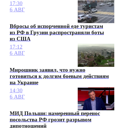
17:30
6 АВГ
Вбросы об испорченной еде туристам
из РФ в Грузии распространяли боты
из США
17:12
6 АВГ
Мирошник заявил, что нужно
готовиться к долгим боевым действиям
на Украине
14:30
6 АВГ
МИД Польши: намеренный перенос
посольства РФ грозит разрывом
дипотношений