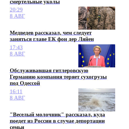
смертельные уколы
20:29
8 АВГ
Медведев рассказал, чем следует
заняться главе ЕК фон дер Ляйен
17:43
8 АВГ
Обслуживавшая гитлеровскую
Германию компания теряет сухогрузы
под Одессой
16:11
8 АВГ
"Веселый молочник" рассказал, куда
поедет из России в случае депортации
семьи