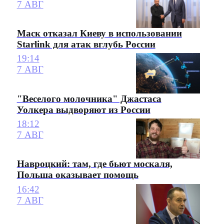
7 АВГ
Маск отказал Киеву в использовании
Starlink для атак вглубь России
19:14
7 АВГ
"Веселого молочника" Джастаса
Уолкера выдворяют из России
18:12
7 АВГ
Навроцкий: там, где бьют москаля,
Польша оказывает помощь
16:42
7 АВГ