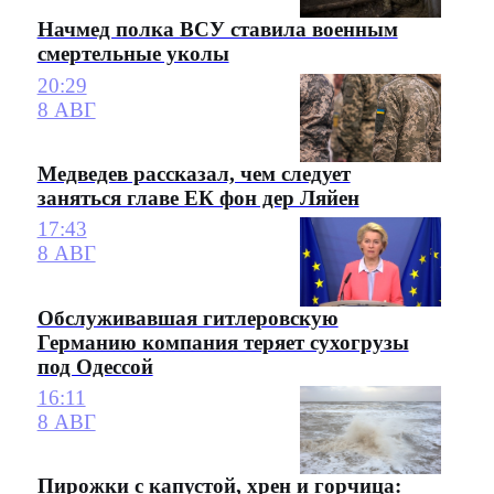
Начмед полка ВСУ ставила военным
смертельные уколы
20:29
8 АВГ
Медведев рассказал, чем следует
заняться главе ЕК фон дер Ляйен
17:43
8 АВГ
Обслуживавшая гитлеровскую
Германию компания теряет сухогрузы
под Одессой
16:11
8 АВГ
Пирожки с капустой, хрен и горчица: