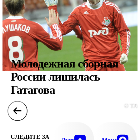
Молодежная сборная
России лишилась
Гатагова
© ТА
СЛЕДИТЕ ЗА