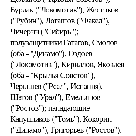
Бурлак ("Локомотив"), Жестоков
("Рубин"), Логашов ("Факел"),
Чичерин ("Сибирь");
полузащитники Гатагов, Смолов
(оба - "Динамо"), Оздоев
("Локомотив"), Кириллов, Яковлев
(оба - "Крылья Советов"),
Черышев ("Реал", Испания),
Шатов ("Урал"), Емельянов
("Ростов"); нападающие
Канунников ("Томь"), Кокорин
("Динамо"), Григорьев ("Ростов").