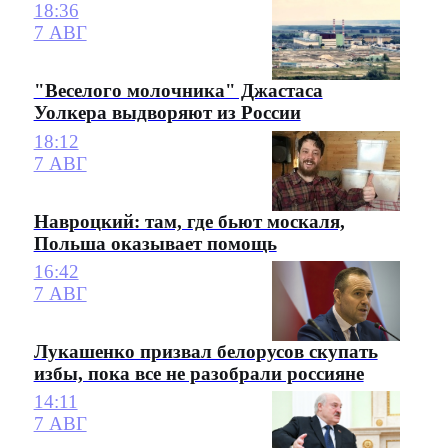
18:36
7 АВГ
"Веселого молочника" Джастаса
Уолкера выдворяют из России
18:12
7 АВГ
Навроцкий: там, где бьют москаля,
Польша оказывает помощь
16:42
7 АВГ
Лукашенко призвал белорусов скупать
избы, пока все не разобрали россияне
14:11
7 АВГ