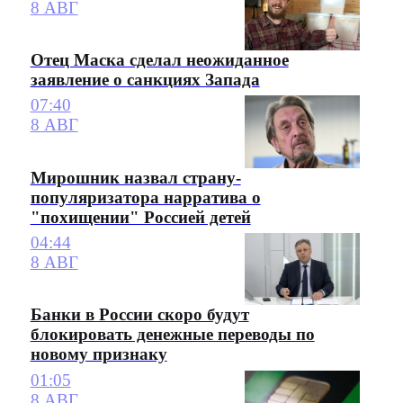
8 АВГ
Отец Маска сделал неожиданное
заявление о санкциях Запада
07:40
8 АВГ
Мирошник назвал страну-
популяризатора нарратива о
"похищении" Россией детей
04:44
8 АВГ
Банки в России скоро будут
блокировать денежные переводы по
новому признаку
01:05
8 АВГ