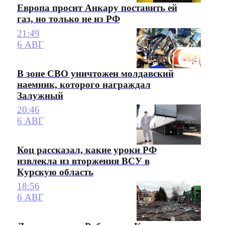
Европа просит Анкару поставить ей
газ, но только не из РФ
21:49
6 АВГ
В зоне СВО уничтожен молдавский
наемник, которого награждал
Залужный
20:46
6 АВГ
Коц рассказал, какие уроки РФ
извлекла из вторжения ВСУ в
Курскую область
18:56
6 АВГ