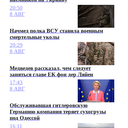
20:50
8 АВГ
Начмед полка ВСУ ставила военным
смертельные уколы
20:29
8 АВГ
Медведев рассказал, чем следует
заняться главе ЕК фон дер Ляйен
17:43
8 АВГ
Обслуживавшая гитлеровскую
Германию компания теряет сухогрузы
под Одессой
16:11