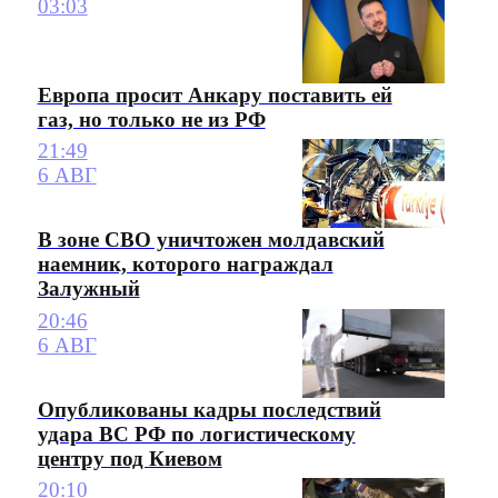
03:03
Европа просит Анкару поставить ей
газ, но только не из РФ
21:49
6 АВГ
В зоне СВО уничтожен молдавский
наемник, которого награждал
Залужный
20:46
6 АВГ
Опубликованы кадры последствий
удара ВС РФ по логистическому
центру под Киевом
20:10