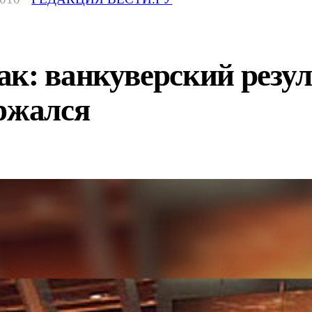
к: ванкуверский резул
ржался